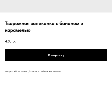
Творожная запеканка с бананом и
карамелью
430
р.
В корзину
творог, яйцо, сахар, банан, солёная карамель